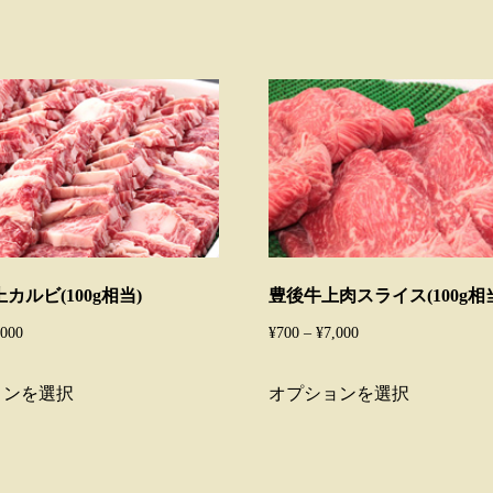
カルビ(100g相当)
豊後牛上肉スライス(100g相
価
価
,000
¥
700
–
¥
7,000
格
格
こ
こ
ョンを選択
オプションを選択
帯:
帯:
の
の
¥800
¥700
商
商
–
–
品
品