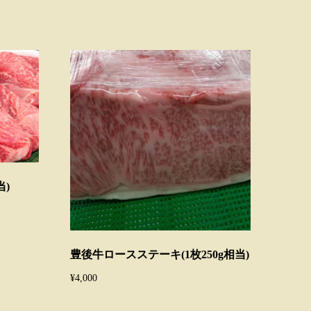
当)
豊後牛ロースステーキ(1枚250g相当)
¥
4,000