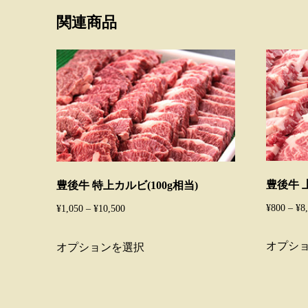
関連商品
豊後牛 上
豊後牛 特上カルビ(100g相当)
¥
800
–
¥
8
価
¥
1,050
–
¥
10,500
格
こ
オプシ
オプションを選択
帯:
の
¥1,050
商
–
品