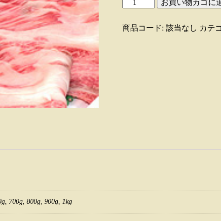
お買い物カゴに
後
–
牛
ロ
商品コード:
該当なし
カテゴ
¥12,000
ー
ス
し
ゃ
ぶ
し
ゃ
ぶ
用
(100g
相
当)
個
0g, 700g, 800g, 900g, 1kg