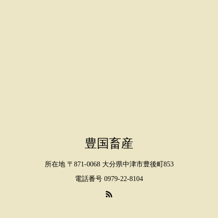
¥8,000
¥7,000
に
に
は
は
複
複
数
数
の
の
バ
バ
リ
リ
エ
エ
豊国畜産
ー
ー
所在地 〒871-0068 大分県中津市豊後町853
シ
シ
電話番号 0979-22-8104
ョ
ョ
ン
ン