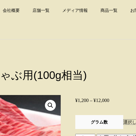
会社概要
店舗一覧
メディア情報
商品一覧
お
ぶ用(100g相当)
価
¥
1,200
–
¥
12,000
格
帯:
グラム数
¥1,200
豊