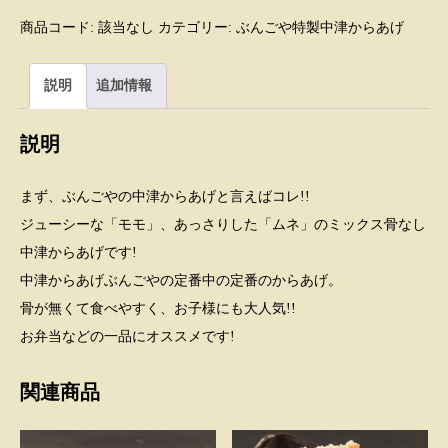
ご
や
商品コード:
該当なし
カテゴリー:
ぶんごや特製中津からあげ
特
製!
骨
な
説明
追加情報
し
中
津
か
説明
ら
あ
げ
(生)100g
まず、ぶんごやの中津からあげと言えばコレ!!
～
個
ジューシーな「モモ」、あっさりした「ムネ」のミックス骨なし
中津からあげです!
中津からあげぶんごやの定番中の定番のからあげ。
骨が無くて食べやすく、お子様にも大人気!!
お弁当などの一品にオススメです!
関連商品