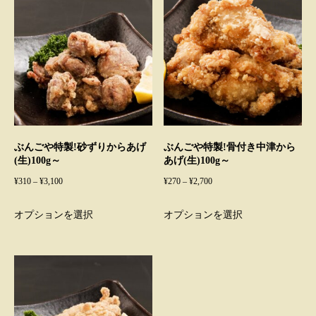
ぶんごや特製!砂ずりからあげ
ぶんごや特製!骨付き中津から
(生)100g～
あげ(生)100g～
価
価
¥
310
–
¥
3,100
¥
270
–
¥
2,700
格
格
こ
こ
オプションを選択
オプションを選択
帯:
帯:
の
の
¥310
¥270
商
商
–
–
品
品
¥3,100
¥2,700
に
に
は
は