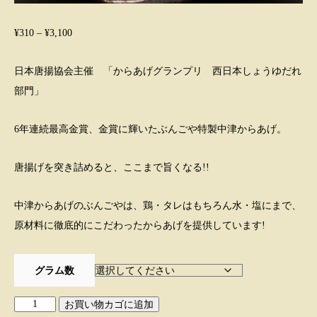
価
¥
310
–
¥
3,100
格
日本唐揚協会主催 「からあげグランプリ 西日本しょうゆだれ
帯:
部門」
¥310
–
6年連続最高金賞、金賞に輝いたぶんごや特製中津からあげ。
¥3,100
唐揚げを突き詰めると、ここまで旨くなる!!
中津からあげのぶんごやは、鶏・タレはもちろん水・塩にまで、
原材料に徹底的にこだわったからあげを提供しています!
グラム数
ぶ
お買い物カゴに追加
ん