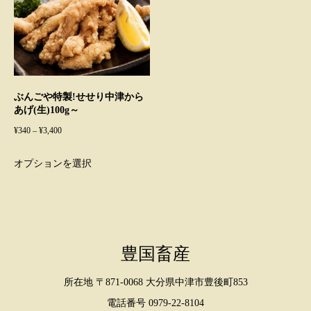
複
複
数
数
の
の
バ
バ
ぶんごや特製!せせり中津から
リ
リ
あげ(生)100g～
エ
エ
価
¥
340
–
¥
3,400
ー
ー
格
こ
シ
シ
オプションを選択
帯:
の
ョ
ョ
¥340
商
ン
ン
–
品
¥3,400
が
が
に
あ
あ
豊国畜産
は
り
り
複
所在地 〒871-0068 大分県中津市豊後町853
ま
ま
数
電話番号 0979-22-8104
す。
す。